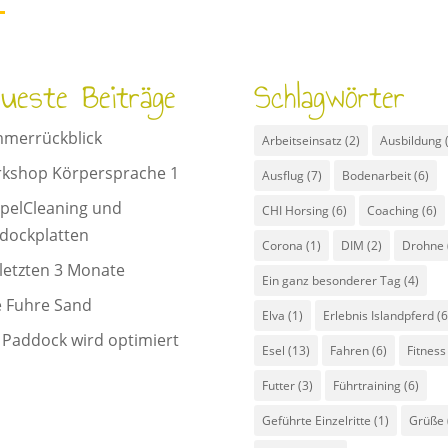
ueste Beiträge
Schlagwörter
merrückblick
Arbeitseinsatz
(2)
Ausbildung
(
kshop Körpersprache 1
Ausflug
(7)
Bodenarbeit
(6)
pelCleaning und
CHI Horsing
(6)
Coaching
(6)
dockplatten
Corona
(1)
DIM
(2)
Drohne
 letzten 3 Monate
Ein ganz besonderer Tag
(4)
e Fuhre Sand
Elva
(1)
Erlebnis Islandpferd
(6
 Paddock wird optimiert
Esel
(13)
Fahren
(6)
Fitness
Futter
(3)
Führtraining
(6)
Geführte Einzelritte
(1)
Grüße