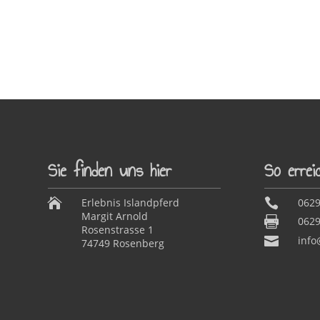
Sie finden uns hier
So errei

Erlebnis Islandpferd

0629
Margit Arnold

0629
Rosenstrasse 1

info
74749 Rosenberg