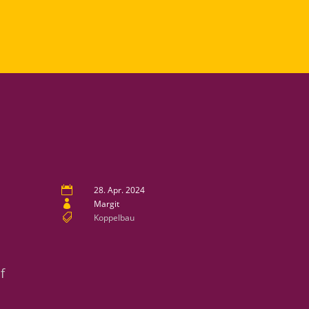

28. Apr. 2024

Margit

Koppelbau
f