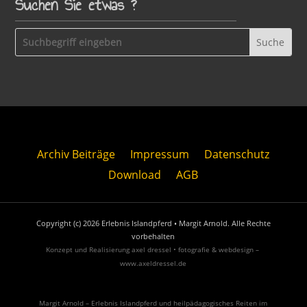
Suchen Sie etwas ?
Archiv Beiträge
Impressum
Datenschutz
Download
AGB
Copyright (c) 2026 Erlebnis Islandpferd • Margit Arnold. Alle Rechte
vorbehalten
Konzept und Realisierung axel dressel • fotografie & webdesign –
www.axeldressel.de
Margit Arnold – Erlebnis Islandpferd und heilpädagogisches Reiten im